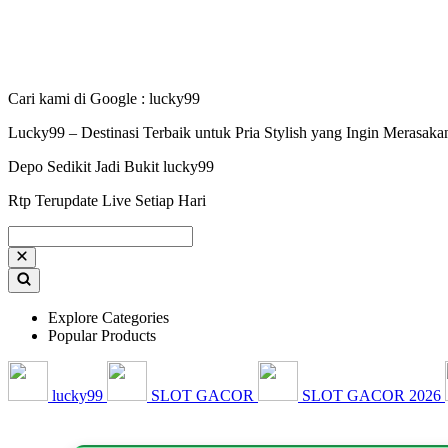
Cari kami di Google : lucky99
Lucky99 – Destinasi Terbaik untuk Pria Stylish yang Ingin Merasak
Depo Sedikit Jadi Bukit lucky99
Rtp Terupdate Live Setiap Hari
Explore Categories
Popular Products
lucky99
SLOT GACOR
SLOT GACOR 2026