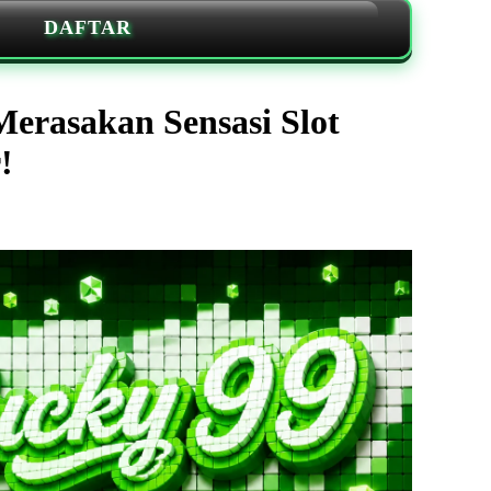
DAFTAR
Merasakan Sensasi Slot
!