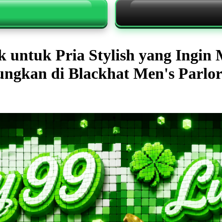
k untuk Pria Stylish yang Ingin 
ngkan di Blackhat Men's Parlor